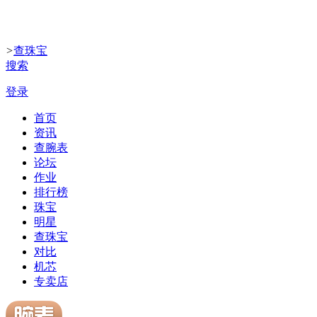
>
查珠宝
搜索
登录
首页
资讯
查腕表
论坛
作业
排行榜
珠宝
明星
查珠宝
对比
机芯
专卖店