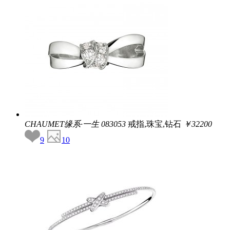
CHAUMET缘系·一生
083053
戒指,珠宝,钻石
￥32200
9
10