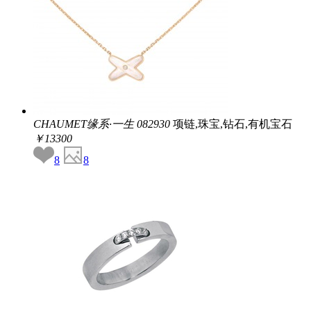
CHAUMET缘系·一生
082930
项链,珠宝,钻石,有机宝石
￥13300
8
8