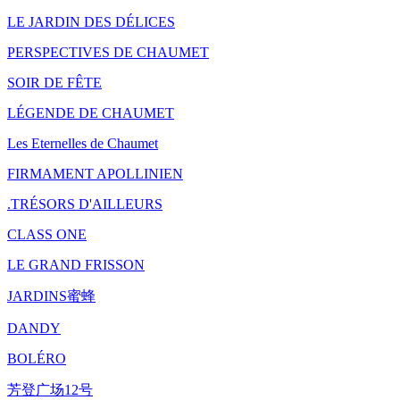
LE JARDIN DES DÉLICES
PERSPECTIVES DE CHAUMET
SOIR DE FÊTE
LÉGENDE DE CHAUMET
Les Eternelles de Chaumet
FIRMAMENT APOLLINIEN
.TRÉSORS D'AILLEURS
CLASS ONE
LE GRAND FRISSON
JARDINS蜜蜂
DANDY
BOLÉRO
芳登广场12号