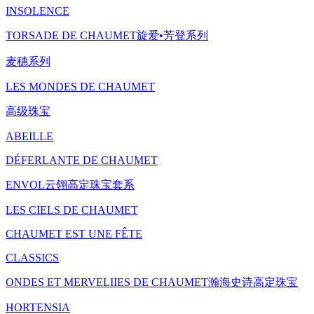
INSOLENCE
TORSADE DE CHAUMET旋爱•芳登系列
麦穗系列
LES MONDES DE CHAUMET
高级珠宝
ABEILLE
DÉFERLANTE DE CHAUMET
ENVOL云翎高定珠宝套系
LES CIELS DE CHAUMET
CHAUMET EST UNE FÊTE
CLASSICS
ONDES ET MERVELIIES DE CHAUMET瀚海史诗高定珠宝
HORTENSIA