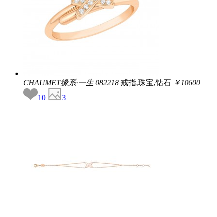
CHAUMET缘系·一生
082218
戒指,珠宝,钻石
￥10600
10
3