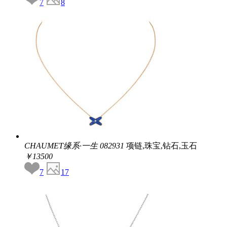
7
8
CHAUMET缘系·一生
082931
项链,珠宝,钻石,玉石
￥13500
7
17