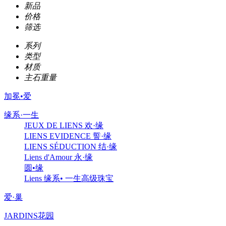
新品
价格
筛选
系列
类型
材质
主石重量
加冕•爱
缘系·一生
JEUX DE LIENS 欢·缘
LIENS EVIDENCE 誓·缘
LIENS SÉDUCTION 结·缘
Liens d'Amour 永·缘
圆•缘
Liens 缘系• 一生高级珠宝
爱·巢
JARDINS花园