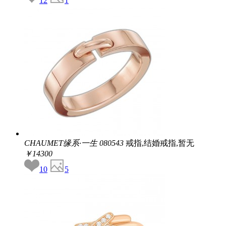
12
1
CHAUMET缘系·一生
080543
戒指,结婚戒指,暂无
￥14300
10
5