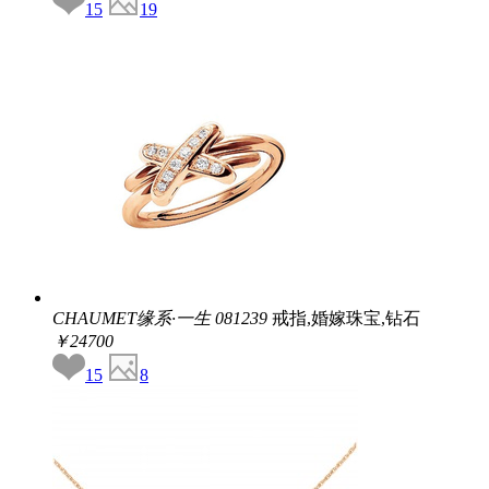
15
19
CHAUMET缘系·一生
081239
戒指,婚嫁珠宝,钻石
￥24700
15
8