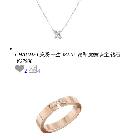
CHAUMET缘系·一生
082215
吊坠,婚嫁珠宝,钻石
￥27900
2
4