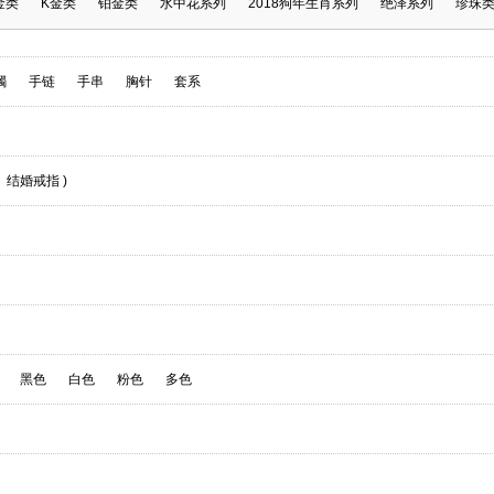
金类
K金类
铂金类
水中花系列
2018狗年生肖系列
绝泽系列
珍珠
镯
手链
手串
胸针
套系
结婚戒指
)
黑色
白色
粉色
多色