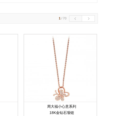
1
/
70
周大福小心意系列
18K金钻石项链