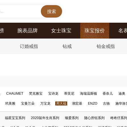
..
榜
腕表品牌
女士珠宝
珠宝报价
名
订婚戒指
钻戒
铂金戒指
提
CHAUMET
梵克雅宝
宝诗龙
蒂芙尼
海瑞温斯顿
香奈儿
迪奥
玳美雅
宝曼兰朵
万宝龙
周大福
潮宏基
ENZO
古驰
施华洛
福星宝宝系列
2020鼠年生肖系列
臻爱系列
随心所钰系列
咚咚仔系