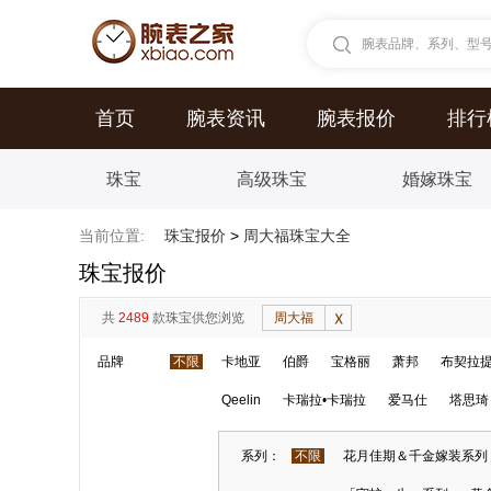
腕表品牌、系列、型号.
首页
腕表资讯
腕表报价
排行
珠宝
高级珠宝
婚嫁珠宝
当前位置:
珠宝报价
>
周大福珠宝大全
珠宝报价
共
2489
款珠宝供您浏览
周大福
品牌
不限
卡地亚
伯爵
宝格丽
萧邦
布契拉
Qeelin
卡瑞拉•卡瑞拉
爱马仕
塔思琦
系列：
不限
花月佳期＆千金嫁装系列