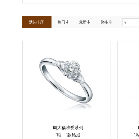
默认排序
热门
最新
价格
周大福唯爱系列
“唯一”款钻戒
“