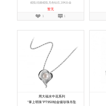
戒指,结婚戒指,无色钻石,18K白金
暂无
1
1
周大福水中花系列
“掌上明珠”PT950铂金镶珍珠吊坠