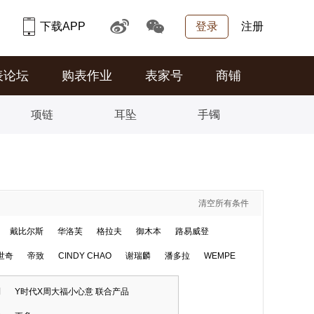
下载APP
登录
注册
表论坛
购表作业
表家号
商铺
项链
耳坠
手镯
清空所有条件
戴比尔斯
华洛芙
格拉夫
御木本
路易威登
世奇
帝致
CINDY CHAO
谢瑞麟
潘多拉
WEMPE
列
Y时代X周大福小心意 联合产品