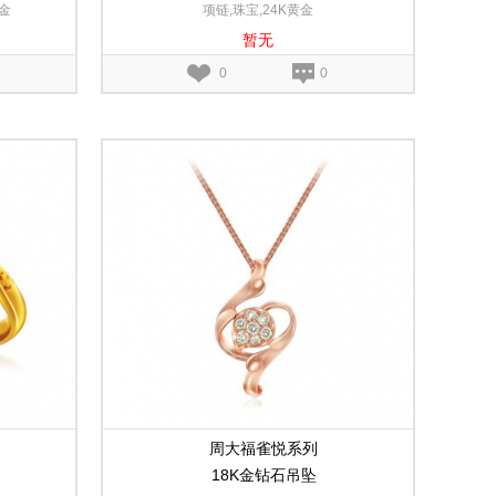
金
项链,珠宝,24K黄金
暂无
0
0
周大福雀悦系列
18K金钻石吊坠