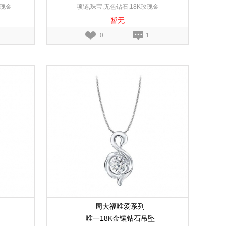
玫瑰金
项链,珠宝,无色钻石,18K玫瑰金
暂无
0
1
周大福唯爱系列
唯一18K金镶钻石吊坠