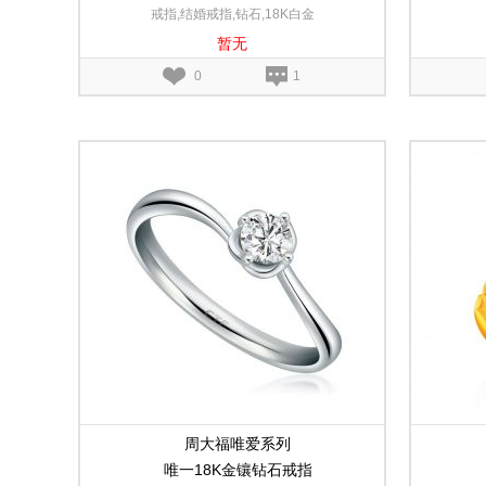
戒指,结婚戒指,钻石,18K白金
暂无
0
1
周大福唯爱系列
唯一18K金镶钻石戒指