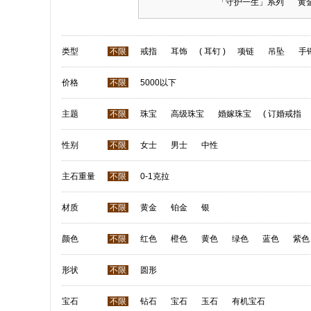
「守护一生」系列
黄
类型
不限
戒指
耳饰
(
耳钉
)
项链
吊坠
手
价格
不限
5000以下
主题
不限
珠宝
高级珠宝
婚嫁珠宝
(
订婚戒指
性别
不限
女士
男士
中性
主石重量
不限
0-1克拉
材质
不限
黄金
铂金
银
颜色
不限
红色
橙色
黄色
绿色
蓝色
紫色
形状
不限
圆形
宝石
不限
钻石
宝石
玉石
有机宝石