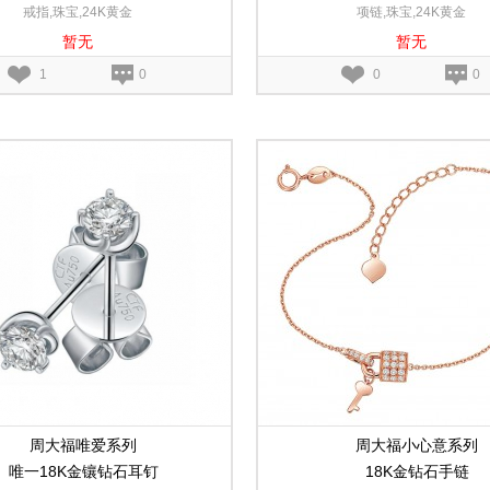
戒指,珠宝,24K黄金
项链,珠宝,24K黄金
暂无
暂无
1
0
0
0
周大福唯爱系列
周大福小心意系列
唯一18K金镶钻石耳钉
18K金钻石手链