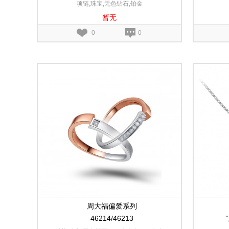
项链,珠宝,无色钻石,铂金
暂无
0
0
周大福偏爱系列
46214/46213