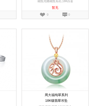
戒指,结婚戒指,钻石,18K白金
暂无
0
0
周大福纯翠系列
18K镶翡翠吊坠