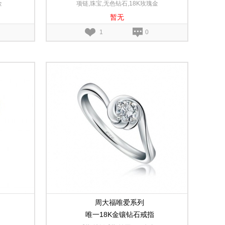
金
项链,珠宝,无色钻石,18K玫瑰金
暂无
1
0
周大福唯爱系列
唯一18K金镶钻石戒指