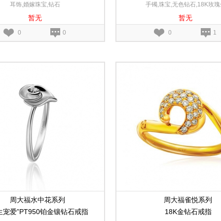
耳饰,婚嫁珠宝,钻石
手镯,珠宝,无色钻石,18K玫瑰
暂无
暂无
0
0
0
1
周大福水中花系列
周大福雀悦系列
生宠爱”PT950铂金镶钻石戒指
18K金钻石戒指