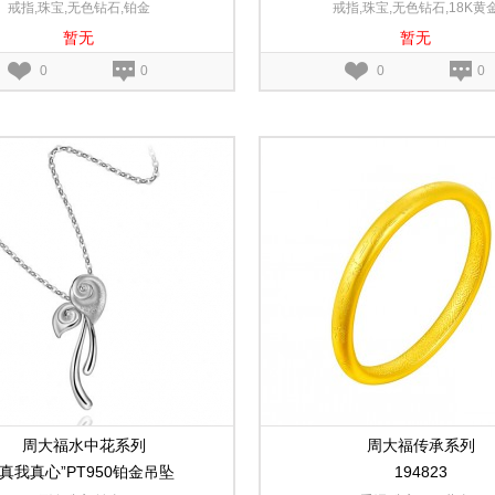
戒指,珠宝,无色钻石,铂金
戒指,珠宝,无色钻石,18K黄
暂无
暂无
0
0
0
0
周大福水中花系列
周大福传承系列
“真我真心”PT950铂金吊坠
194823