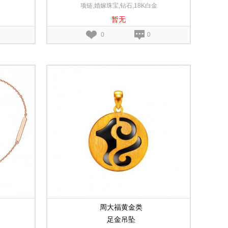
项链,婚嫁珠宝,钻石,18K白金
暂无
0
0
周大福黄金类
足金吊坠