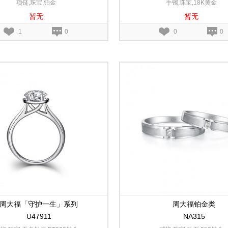
项链,珠宝,铂金
手镯,珠宝,18K黄金
暂无
暂无
1
0
0
0
周大福「守护一生」系列
周大福铂金类
U47911
NA315