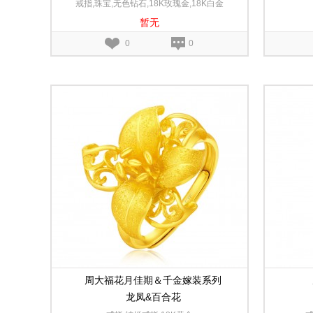
戒指,珠宝,无色钻石,18K玫瑰金,18K白金
暂无
0
0
周大福花月佳期＆千金嫁装系列
龙凤&百合花