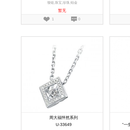
项链,珠宝,珍珠,铂金
暂无
1
0
周大福怦然系列
U-33649
“一