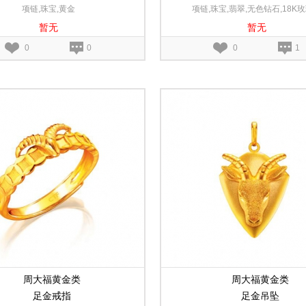
项链,珠宝,黄金
项链,珠宝,翡翠,无色钻石,18K
暂无
暂无
0
0
0
1
周大福黄金类
周大福黄金类
足金戒指
足金吊坠