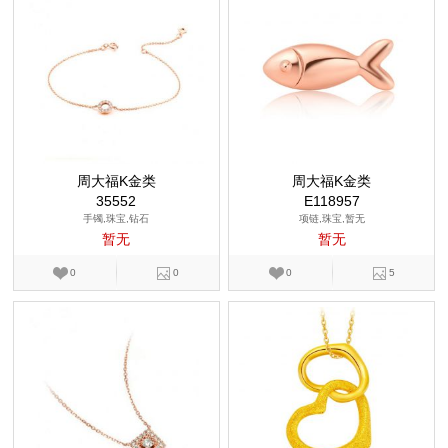
周大福K金类
周大福K金类
35552
E118957
手镯,珠宝,钻石
项链,珠宝,暂无
暂无
暂无
0
0
0
5