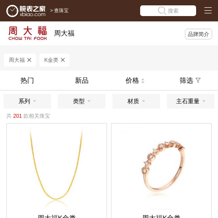
>
查珠宝
搜索
周大福
品牌简介
周大福
K金类
热门
新品
价格
筛选
系列
类型
材质
主石重量
共
201
款相关珠宝