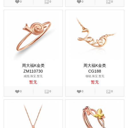
0
0
0
0
周大福K金类
周大福K金类
ZM110730
CG188
戒指,珠宝,暂无
项链,珠宝,暂无
暂无
暂无
0
0
0
0