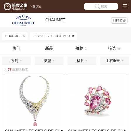
>
查珠宝
搜索
CHAUMET
品牌简介
CHAUMET
LES CIELS DE CHAUMET
热门
新品
价格
筛选
系列
类型
材质
主石重量
共
78
款相关珠宝