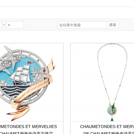
-
METONDES ET MERVELIIES
CHAUMETONDES ET MERV
 CHAUMET瀚海史诗高定珠宝
DE CHAUMET瀚海史诗