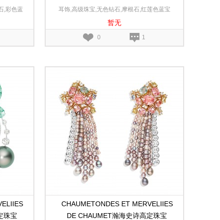
彗星白金和玫
Galets d’Or辉金耀石玫瑰金和白金耳环
石,彩色蓝
耳饰,高级珠宝,无色钻石,摩根石,红莲色蓝宝
暂无
K玫瑰金
石,18K白金,18K玫瑰金
0
1
ELIIES
CHAUMETONDES ET MERVELIIES
高定珠宝
DE CHAUMET瀚海史诗高定珠宝