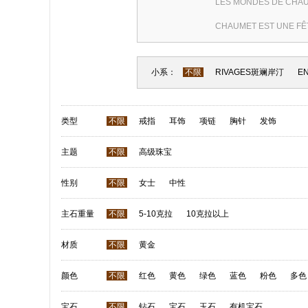
LES MONDES DE CHA
CHAUMET EST UNE FÊ
小系：
不限
RIVAGES斑斓岸汀
E
类型
不限
戒指
耳饰
项链
胸针
发饰
主题
不限
高级珠宝
性别
不限
女士
中性
主石重量
不限
5-10克拉
10克拉以上
材质
不限
黄金
颜色
不限
红色
黄色
绿色
蓝色
粉色
多色
宝石
不限
钻石
宝石
玉石
有机宝石