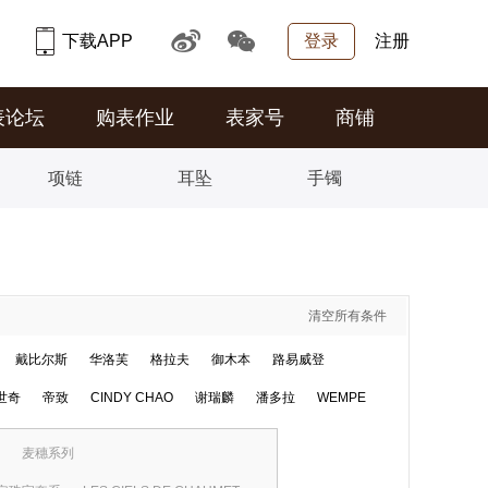
下载APP
登录
注册
表论坛
购表作业
表家号
商铺
项链
耳坠
手镯
清空所有条件
戴比尔斯
华洛芙
格拉夫
御木本
路易威登
世奇
帝致
CINDY CHAO
谢瑞麟
潘多拉
WEMPE
麦穗系列