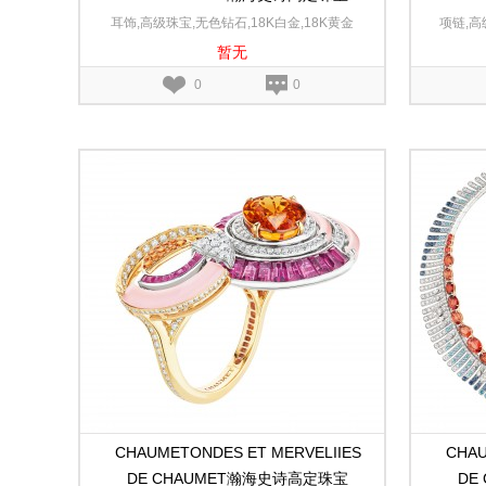
Sous le Soleil幻日耀阳黄金和白金耳环
Sous
耳饰,高级珠宝,无色钻石,18K白金,18K黄金
项链,高
暂无
石,红宝
0
0
CHAUMETONDES ET MERVELIIES
CHAU
DE CHAUMET瀚海史诗高定珠宝
DE