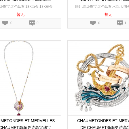
 le Soleil幻日耀阳黄金和白金耳环
Encres澜海爱印白金、玫瑰
级珠宝,无色钻石,18K白金,18K黄金
胸针,高级珠宝,无色钻石,水晶,大明
转换胸针
暂无
暂无
宝石,18K黄金,18K玫瑰金,18
0
0
0
1
METONDES ET MERVELIIES
CHAUMETONDES ET MERV
 CHAUMET瀚海史诗高定珠宝
DE CHAUMET瀚海史诗