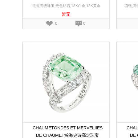
Sous le Soleil幻日耀阳黄金和白金戒指
Es
戒指,高级珠宝,无色钻石,18K白金,18K黄金
项链,高
暂无
0
0
CHAUMETONDES ET MERVELIIES
CHAU
DE CHAUMET瀚海史诗高定珠宝
DE