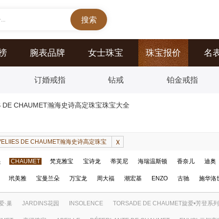
..
榜
腕表品牌
女士珠宝
珠宝报价
名
订婚戒指
钻戒
铂金戒指
IIES DE CHAUMET瀚海史诗高定珠宝珠宝大全
RVELIIES DE CHAUMET瀚海史诗高定珠宝
提
CHAUMET
梵克雅宝
宝诗龙
蒂芙尼
海瑞温斯顿
香奈儿
迪奥
玳美雅
宝曼兰朵
万宝龙
周大福
潮宏基
ENZO
古驰
施华洛
爱·巢
JARDINS花园
INSOLENCE
TORSADE DE CHAUMET旋爱•芳登系列