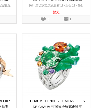
金和黄金可
Sous le Soleil幻日耀阳黄金和白金胸针
火珐琅,红
胸针,高级珠宝,无色钻石,18K白金,18K黄金
暂无
K白金
0
1
ELIIES
CHAUMETONDES ET MERVELIIES
高定珠宝
DE CHAUMET瀚海史诗高定珠宝