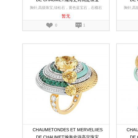
Encres澜海爱印白金、玫瑰金和黄金可
Enc
胸针,高级珠宝,绿松石，黄色蓝宝石，石榴石
胸针,高
转换胸针
暂无
和尖晶石，漆面，大明火珐琅,无色钻石,18K
琅,无色
白金,18K玫瑰金,18K黄金
0
1
CHAUMETONDES ET MERVELIIES
CHAU
DE CHAUMET瀚海史诗高定珠宝
DE