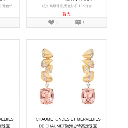
金和黄金可
Chasse aux Trésors深海探境戒指
石,无色钻
戒指,高级珠宝,无色钻石,18K白金
暂无
18K白金
0
1
ELIIES
CHAUMETONDES ET MERVELIIES
高定珠宝
DE CHAUMET瀚海史诗高定珠宝