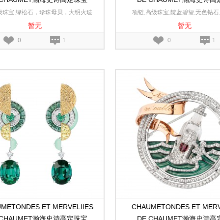
res澜海爱印白金、玫瑰金和黄金可
Sous le Soleil幻日耀阳黄
级珠宝,绿松石，珍珠母贝，大明火珐
项链,高级珠宝,靛蓝碧玺,无色钻石,
转换胸针
暂无
暂无
钻石,18K白金,18K玫瑰金,18K黄金
金,18K黄金
0
1
0
1
METONDES ET MERVELIIES
CHAUMETONDES ET MERV
 CHAUMET瀚海史诗高定珠宝
DE CHAUMET瀚海史诗