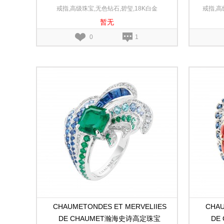
Chant de Sirènes鲛韵颂歌白金戒指
Cha
戒指,高级珠宝,无色钻石,碧玺,18K白金
戒指,高
暂无
0
1
CHAUMETONDES ET MERVELIIES
CHAU
DE CHAUMET瀚海史诗高定珠宝
DE