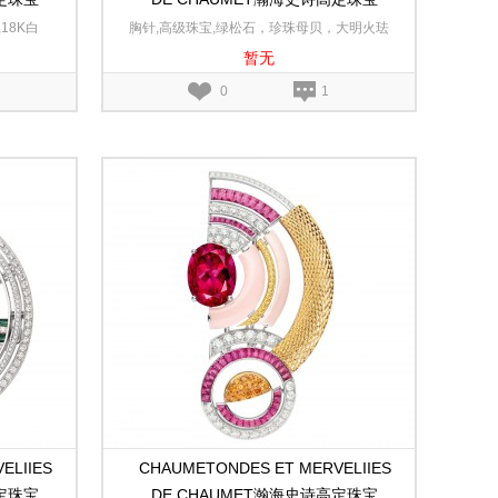
金和白金项链
Encres澜海爱印白金、玫瑰金和黄金可
18K白
胸针,高级珠宝,绿松石，珍珠母贝，大明火珐
转换胸针
暂无
琅,无色钻石,18K白金,18K玫瑰金,18K黄金
0
1
ELIIES
CHAUMETONDES ET MERVELIIES
高定珠宝
DE CHAUMET瀚海史诗高定珠宝