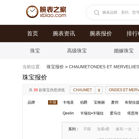
腕表品牌、系列、型号.
首页
腕表资讯
腕表报价
排行
珠宝
高级珠宝
婚嫁珠宝
当前位置:
珠宝报价
>
CHAUMETONDES ET MERVEL
珠宝报价
共
39
款珠宝供您浏览
CHAUMET
ONDES ET ME
品牌
不限
卡地亚
伯爵
宝格丽
萧邦
布契拉
Qeelin
卡瑞拉•卡瑞拉
爱马仕
塔思琦
系列：
不限
加冕•爱
缘系·一生