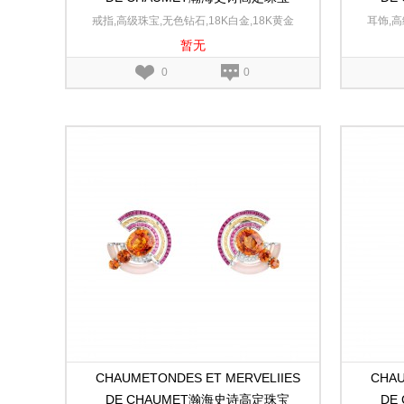
Sous le Soleil幻日耀阳黄金和白金戒指
Sous
戒指,高级珠宝,无色钻石,18K白金,18K黄金
耳饰,高
暂无
0
0
CHAUMETONDES ET MERVELIIES
CHAU
DE CHAUMET瀚海史诗高定珠宝
DE