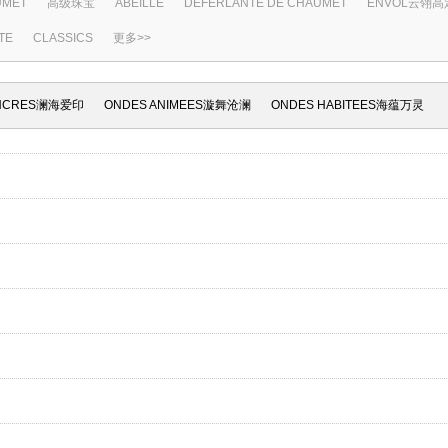
UMET
高级珠宝
ABEILLE
DÉFERLANTE DE CHAUMET
ENVOL云翎
TE
CLASSICS
更多>>
NCRES澜海爱印
ONDES ANIMEES漩舞沧澜
ONDES HABITEES海蕴万灵