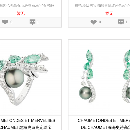
cales彼岸谧湾白金和玫瑰金项链
Comètes des Mers汪洋
级珠宝,尖晶石,无色钻石,蓝宝石,帕拉
戒指,高级珠宝,帕帕拉恰红莲色蓝宝
瑰金戒指
暂无
暂无
伊巴碧玺,18K白金,18K玫瑰金
宝石,无色钻石,珍珠,18K白金,18
0
1
0
1
METONDES ET MERVELIIES
CHAUMETONDES ET MERV
 CHAUMET瀚海史诗高定珠宝
DE CHAUMET瀚海史诗