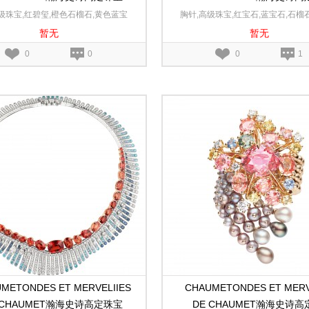
 le Soleil幻日耀阳黄金和白金项链
Encres澜海爱印白金、玫瑰
级珠宝,红碧玺,橙色石榴石,黄色蓝宝
胸针,高级珠宝,红宝石,蓝宝石,石榴
转换胸针
暂无
暂无
石,玉髓,无色钻石,18K黄金,18K白金
石,大明火珐琅,18K黄金,18K玫瑰金,
0
0
0
1
METONDES ET MERVELIIES
CHAUMETONDES ET MERV
 CHAUMET瀚海史诗高定珠宝
DE CHAUMET瀚海史诗