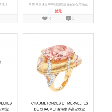
歌白金耳环
Comètes des Mers汪洋彗星白金和玫
溪地珍
耳饰,高级珠宝,帕帕拉恰红莲色蓝宝石,彩色蓝
瑰金耳环
暂无
宝石,无色钻石,珍珠,18K白金,18K玫瑰金
0
1
ELIIES
CHAUMETONDES ET MERVELIIES
高定珠宝
DE CHAUMET瀚海史诗高定珠宝