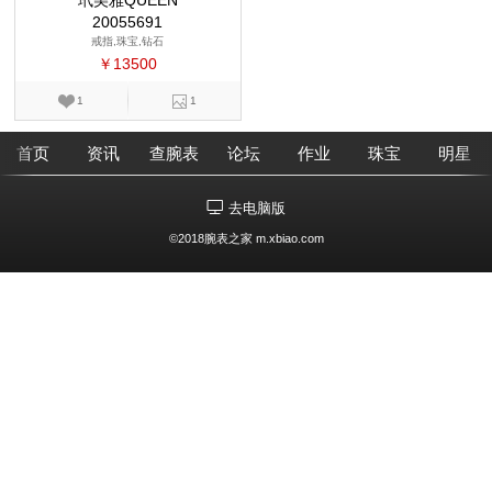
玳美雅QUEEN
20055691
戒指,珠宝,钻石
￥13500
1
1
首页
资讯
查腕表
论坛
作业
珠宝
明星
去电脑版
©2018腕表之家 m.xbiao.com