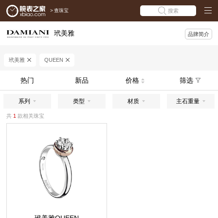
>
查珠宝
搜索
玳美雅
品牌简介
玳美雅
QUEEN
热门
新品
价格
筛选
系列
类型
材质
主石重量
共
1
款相关珠宝