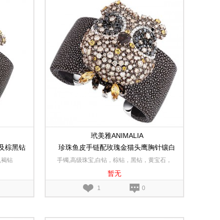
玳美雅ANIMALIA
及棕黑钻
珍珠鱼皮手链配玫瑰金猫头鹰胸针镶白
色，棕色和黑色钻石，黄宝石及烟晶
,褐钻
手镯,高级珠宝,白钻，棕钻，黑钻，黄宝石，
暂无
烟晶,18K玫瑰金
1
0