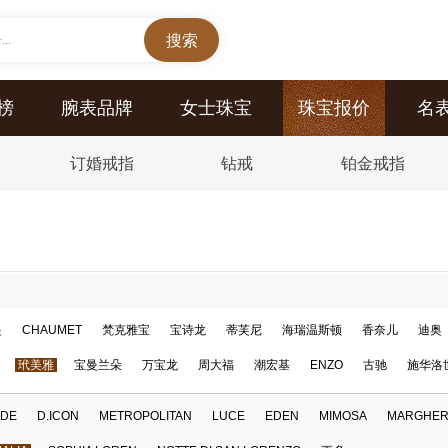
..
榜
腕表品牌
女士珠宝
珠宝报价
名
订婚戒指
钻戒
铂金戒指
提
CHAUMET
梵克雅宝
宝诗龙
蒂芙尼
海瑞温斯顿
香奈儿
迪奥
玳美雅
宝曼兰朵
万宝龙
周大福
潮宏基
ENZO
古驰
施华洛
IDE
D.ICON
METROPOLITAN
LUCE
EDEN
MIMOSA
MARGHER