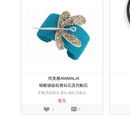
玳美雅ANIMALIA
蜻蜓镶嵌棕黄钻石及托帕石
手镯,高级珠宝,黄钻,褐钻,托帕石
暂无
1
0