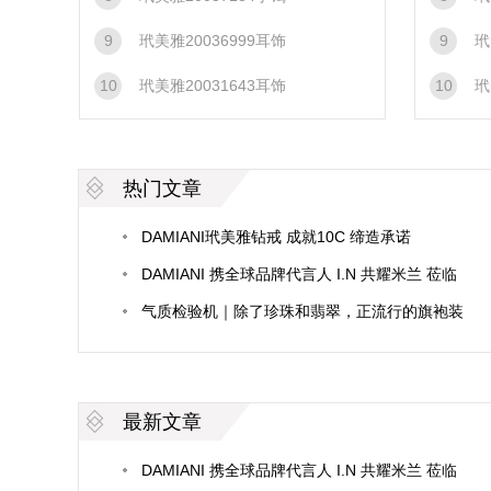
9
玳美雅20036999耳饰
9
玳
10
玳美雅20031643耳饰
10
玳
热门文章
DAMIANI玳美雅钻戒 成就10C 缔造承诺
DAMIANI 携全球品牌代言人 I.N 共耀米兰 莅临
品牌私享晚宴，以主宾之姿共鉴璀璨之夜
气质检验机｜除了珍珠和翡翠，正流行的旗袍装
怎么搭才能避免车祸现场
最新文章
DAMIANI 携全球品牌代言人 I.N 共耀米兰 莅临