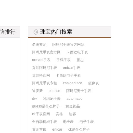
牌排行
珠宝热门搜索
名表鉴定
阿玛尼手表官方网站
阿玛尼手表官方网
卡西欧电子表
armani手表
手镯手表
鹏志
乔治阿玛尼手表
enicar手表
英纳格官网
卡西欧电子手表
阿玛尼手表专柜
casioedifice
摄像表
迪沃斯
ellesse
阿玛尼男士手表
dw
阿玛尼手表
automatic
guess是什么牌子
黄金饰品
ck手表官网
宾格
迪赛
全自动机械手表
电子表
电子手表
黄金首饰
enicar
ck是什么牌子