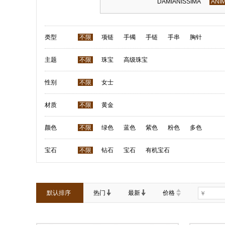
DAMIANISSIMA
ANIM
类型
不限
项链
手镯
手链
手串
胸针
主题
不限
珠宝
高级珠宝
性别
不限
女士
材质
不限
黄金
颜色
不限
绿色
蓝色
紫色
粉色
多色
宝石
不限
钻石
宝石
有机宝石
默认排序
热门
最新
价格