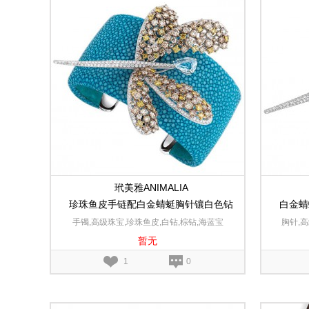
玳美雅ANIMALIA
珍珠鱼皮手链配白金蜻蜓胸针镶白色钻
白金蜻
石，棕色钻石和彩钻及海蓝宝石
手镯,高级珠宝,珍珠鱼皮,白钻,棕钻,海蓝宝
胸针,
暂无
石,18K白金
1
0