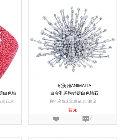
玳美雅ANIMALIA
镶白色钻
白金孔雀胸针镶白色钻石
石
蓝宝石,玫
胸针,高级珠宝,白钻,18K白金
暂无
1
0