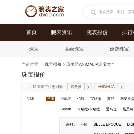
腕表品牌、系列、型号.
首页
腕表资讯
腕表报价
排行
珠宝
高级珠宝
婚嫁珠宝
当前位置:
珠宝报价
>
玳美雅ANIMALIA珠宝大全
珠宝报价
共
15
款珠宝供您浏览
玳美雅
ANIMALIA
品牌
不限
卡地亚
伯爵
宝格丽
萧邦
布契拉
Qeelin
卡瑞拉•卡瑞拉
爱马仕
塔思琦
系列：
不限
BELLE EPOQUE
D.S