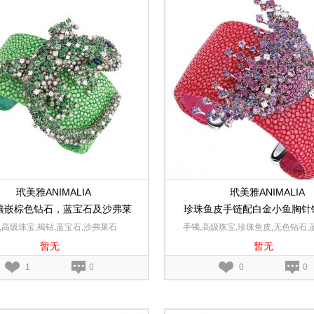
玳美雅ANIMALIA
玳美雅ANIMALIA
镶嵌棕色钻石，蓝宝石及沙弗莱
珍珠鱼皮手链配白金小鱼胸针
石，蓝宝石及玫瑰榴
,高级珠宝,褐钻,蓝宝石,沙弗莱石
手镯,高级珠宝,珍珠鱼皮,无色钻石,
暂无
暂无
瑰榴石,18K白金
1
0
0
0