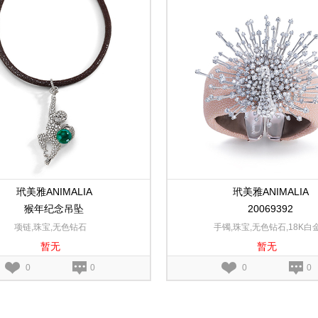
玳美雅ANIMALIA
玳美雅ANIMALIA
猴年纪念吊坠
20069392
项链,珠宝,无色钻石
手镯,珠宝,无色钻石,18K白
暂无
暂无
0
0
0
0