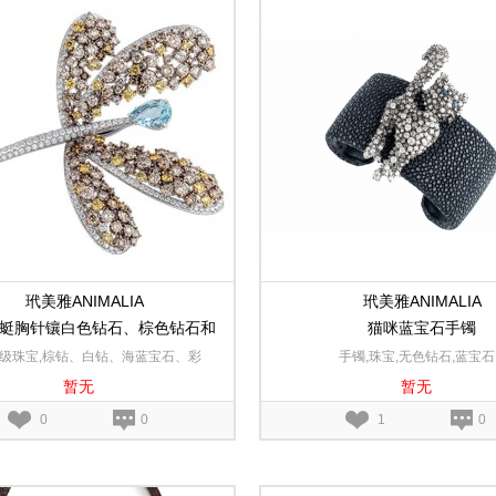
玳美雅ANIMALIA
玳美雅ANIMALIA
蜓胸针镶白色钻石、棕色钻石和
猫咪蓝宝石手镯
彩钻及海蓝宝石
高级珠宝,棕钻、白钻、海蓝宝石、彩
手镯,珠宝,无色钻石,蓝宝石
暂无
暂无
钻,18K白金
0
0
1
0