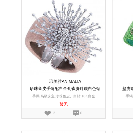
玳美雅ANIMALIA
珍珠鱼皮手链配白金孔雀胸针镶白色钻
壁虎
石
手镯,高级珠宝,珍珠鱼皮、白钻,18K白金
手镯
暂无
2
0