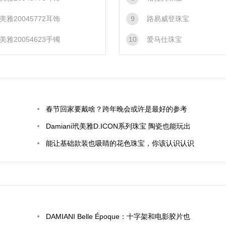
美雅20045772耳饰
9
路易威登珠宝
美雅20054623手镯
10
爱马仕珠宝
春节回家要戴啥？跨年晚会或许是最好的参考
Damiani玳美雅D.ICON系列珠宝 陶瓷也能玩出
时髦新色彩
能让基础款装也吸睛的花色珠宝，你该认识认识
了！
DAMIANI Belle Époque：十字架和电影胶片也