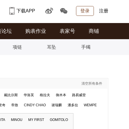
下载APP
登录
注册
表论坛
购表作业
表家号
商铺
项链
耳坠
手镯
清空所有条件
戴比尔斯
华洛芙
格拉夫
御木本
路易威登
世奇
帝致
CINDY CHAO
谢瑞麟
潘多拉
WEMPE
ITA
MINOU
MY FIRST
GOMITOLO