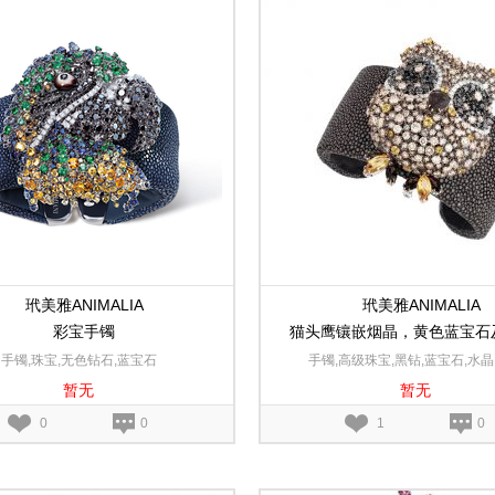
玳美雅ANIMALIA
玳美雅ANIMALIA
彩宝手镯
猫头鹰镶嵌烟晶，黄色蓝宝石
手镯,珠宝,无色钻石,蓝宝石
手镯,高级珠宝,黑钻,蓝宝石,水晶
暂无
暂无
0
0
1
0