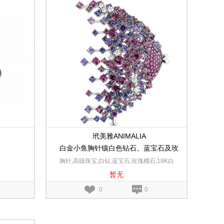
玳美雅ANIMALIA
白金小鱼胸针镶白色钻石、蓝宝石及玫
瑰榴石
胸针,高级珠宝,白钻,蓝宝石,玫瑰榴石,18K白
暂无
金
0
0