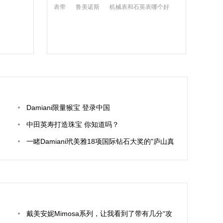
表带
鲁美诺斯
机械表和石英表哪个好
Damiani限量猴宝 登录中国
中田英寿打造珠宝 你知道吗？
一睹Damiani玳美雅18项国际钻石大奖的"庐山真
面目"
戴美安妮Mimosa系列，让我看到了带有几分“攻