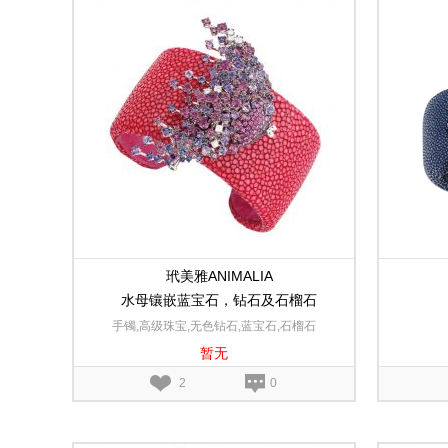
玳美雅ANIMALIA
水母镶嵌蓝宝石，钻石及石榴石
手镯,高级珠宝,无色钻石,蓝宝石,石榴石
暂无
2
0