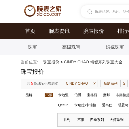
腕表品牌、系列、型号.
首页
腕表资讯
腕表报价
排行
珠宝
高级珠宝
婚嫁珠宝
当前位置:
珠宝报价
>
CINDY CHAO 蜻蜓系列珠宝大全
珠宝报价
共
5
款珠宝供您浏览
CINDY CHAO
蜻蜓系列
品牌
不限
卡地亚
伯爵
宝格丽
萧邦
布契拉
Qeelin
卡瑞拉•卡瑞拉
爱马仕
塔思琦
系列：
不限
四季系列
大师系列