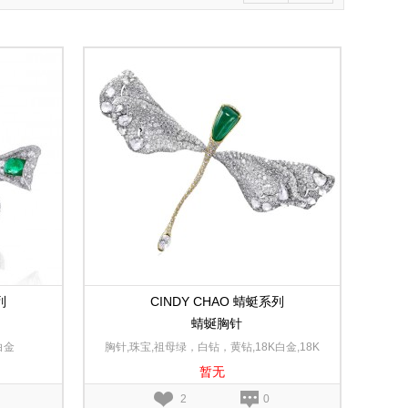
列
CINDY CHAO 蜻蜓系列
蜻蜒胸针
白金
胸针,珠宝,祖母绿，白钻，黄钻,18K白金,18K
暂无
黄金
2
0