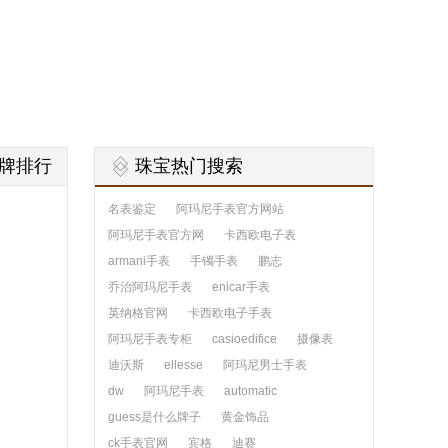
牌排行
珠宝热门搜索
名表鉴定
阿玛尼手表官方网站
阿玛尼手表官方网
卡西欧电子表
armani手表
手镯手表
鹏志
乔治阿玛尼手表
enicar手表
英纳格官网
卡西欧电子手表
阿玛尼手表专柜
casioedifice
摄像表
迪沃斯
ellesse
阿玛尼男士手表
dw
阿玛尼手表
automatic
guess是什么牌子
黄金饰品
ck手表官网
宾格
迪赛