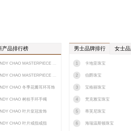
新产品排行榜
男士品牌排行
女士品
NDY CHAO MASTERPIECE IX冬叶套链项链
1
卡地亚珠宝
NDY CHAO MASTERPIECE XVI金黄羽饰胸针
2
伯爵珠宝
INDY CHAO 冬季花瓣耳环耳饰
3
宝格丽珠宝
INDY CHAO 树枝手环手镯
4
梵克雅宝珠宝
INDY CHAO 叶片皇冠发饰
5
蒂芙尼珠宝
INDY CHAO 叶片戒指戒指
6
海瑞温斯顿珠宝