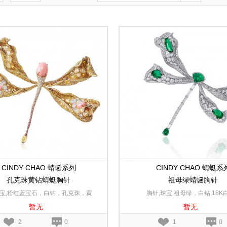
CINDY CHAO 蜻蜓系列
CINDY CHAO 蜻蜓系
孔克珠黄钻蜻蜓胸针
祖母绿蜻蜒胸针
珠宝,粉红蓝宝石，白钻，孔克珠，黄
胸针,珠宝,祖母绿，白钻,18K
暂无
暂无
钻,18K黄金
2
0
1
0