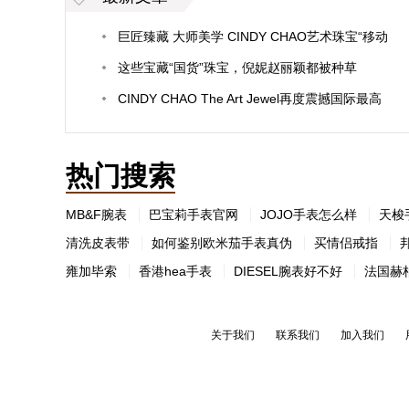
巨匠臻藏 大师美学 CINDY CHAO艺术珠宝“移动
博物馆” 移师伦敦巨匠臻藏艺博会
这些宝藏“国货”珠宝，倪妮赵丽颖都被种草
CINDY CHAO The Art Jewel再度震撼国际最高
规格艺术博览会TEFAF，联袂荷兰国宝级建筑大师
打造艺术珠宝移动博物馆
热门搜索
MB&F腕表
巴宝莉手表官网
JOJO手表怎么样
天梭
清洗皮表带
如何鉴别欧米茄手表真伪
买情侣戒指
雍加毕索
香港hea手表
DIESEL腕表好不好
法国赫
关于我们
联系我们
加入我们