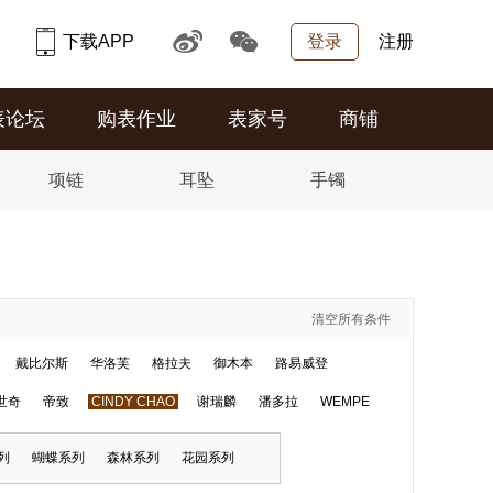
下载APP
登录
注册
表论坛
购表作业
表家号
商铺
项链
耳坠
手镯
清空所有条件
戴比尔斯
华洛芙
格拉夫
御木本
路易威登
世奇
帝致
CINDY CHAO
谢瑞麟
潘多拉
WEMPE
列
蝴蝶系列
森林系列
花园系列