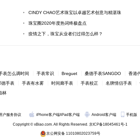
CINDY CHAO艺术珠宝以卓越艺术创意与精湛珠
宝工艺 连续三年受邀参加欧洲艺术和古董博览会
珠宝圈2020年度热词终极盘点
(TEFAF)
疫情之下，珠宝从业者们过得怎么样？
手表怎么调时间
手表常识
Breguet
桑德手表SANGDO
香港
邦德手表
手表有水雾
时间廊手表
手表校正
名牌情侣手表
柏林
用户服务协议
iPhone客户端
/
iPad客户端
Android客户端
手机版
Copyright © xBiao.com. All Rights Reserved.
京ICP备18045461号-1
京公网安备 11010802023759号