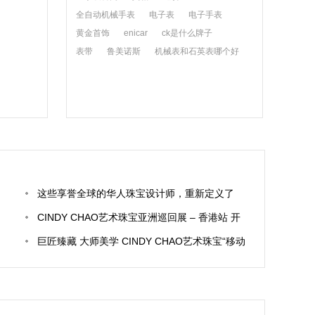
全自动机械手表
电子表
电子手表
黄金首饰
enicar
ck是什么牌子
表带
鲁美诺斯
机械表和石英表哪个好
这些享誉全球的华人珠宝设计师，重新定义了
“中国制造”
CINDY CHAO艺术珠宝亚洲巡回展 – 香港站 开
创21世纪高级珠宝工艺新篇章
巨匠臻藏 大师美学 CINDY CHAO艺术珠宝“移动
博物馆” 移师伦敦巨匠臻藏艺博会