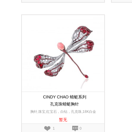
CINDY CHAO 蜻蜓系列
孔克珠蜻蜓胸针
胸针,珠宝,红宝石，白钻，孔克珠,18K白金
暂无
1
0