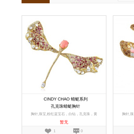
CINDY CHAO 蜻蜓系列
孔克珠蜻蜓胸针
胸针,珠宝,粉红蓝宝石，白钻，孔克珠，黄
胸针,
暂无
钻，柘榴石,18K黄金
1
0