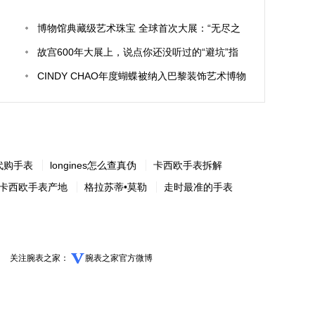
博物馆典藏级艺术珠宝 全球首次大展：“无尽之
境── CINDY CHAO艺术珠宝大师展”
故宫600年大展上，说点你还没听过的“避坑”指
南
CINDY CHAO年度蝴蝶被纳入巴黎装饰艺术博物
馆纳为馆藏
代购手表
longines怎么查真伪
卡西欧手表拆解
卡西欧手表产地
格拉苏蒂•莫勒
走时最准的手表
关注腕表之家：
腕表之家官方微博