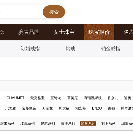
..
榜
腕表品牌
女士珠宝
珠宝报价
名
订婚戒指
钻戒
铂金戒指
提
CHAUMET
梵克雅宝
宝诗龙
蒂芙尼
海瑞温斯顿
香奈儿
迪奥
玳美雅
宝曼兰朵
万宝龙
周大福
潮宏基
ENZO
古驰
施华洛
缎带系列
玫瑰系列
建筑系列
海洋系列
蜻蜓系列
羽毛系列
城堡系