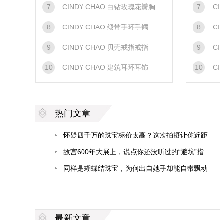
7
CINDY CHAO 白钻玫瑰花瓣胸针胸针
7
C
8
CINDY CHAO 缎带手环手镯
8
C
9
CINDY CHAO 贝壳戒指戒指
9
C
10
CINDY CHAO 建筑耳环耳饰
10
C
热门文章
怀疑四千万的珠宝标价太高？这次拍摄让你近距
离看个明白
故宫600年大展上，说点你还没听过的“避坑”指
南
同样是蝴蝶结珠宝，为何出自她手却能自带飘动
感？
最新文章