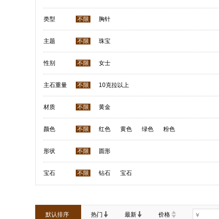
类型
不限
胸针
主题
不限
珠宝
性别
不限
女士
主石重量
不限
10克拉以上
材质
不限
黄金
颜色
不限
红色
黄色
绿色
粉色
形状
不限
圆形
宝石
不限
钻石
宝石
默认排序
热门
最新
价格