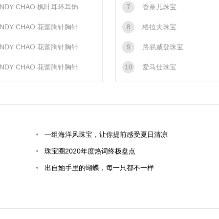
INDY CHAO 枫叶耳环耳饰
7
香奈儿珠宝
INDY CHAO 花蕾胸针胸针
8
格拉夫珠宝
INDY CHAO 花蕾胸针胸针
9
路易威登珠宝
INDY CHAO 花蕾胸针胸针
10
爱马仕珠宝
一组海洋风珠宝，让你提前感受夏日清凉
珠宝圈2020年度热词终极盘点
出自她手里的蝴蝶，每一只都不一样