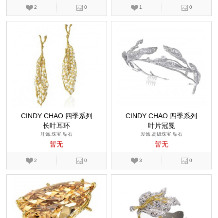
2
0
1
0
CINDY CHAO 四季系列
CINDY CHAO 四季系列
长叶耳环
叶片冠冕
耳饰,珠宝,钻石
发饰,高级珠宝,钻石
暂无
暂无
2
0
3
0