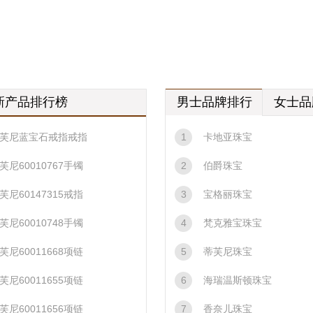
新产品排行榜
男士品牌排行
女士品
芙尼蓝宝石戒指戒指
1
卡地亚珠宝
芙尼60010767手镯
2
伯爵珠宝
芙尼60147315戒指
3
宝格丽珠宝
芙尼60010748手镯
4
梵克雅宝珠宝
芙尼60011668项链
5
蒂芙尼珠宝
芙尼60011655项链
6
海瑞温斯顿珠宝
芙尼60011656项链
7
香奈儿珠宝