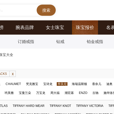
..
榜
腕表品牌
女士珠宝
珠宝报价
名
订婚戒指
钻戒
铂金戒指
KS珠宝大全
ACKS
提
CHAUMET
梵克雅宝
宝诗龙
蒂芙尼
海瑞温斯顿
香奈儿
迪奥
玳美雅
宝曼兰朵
万宝龙
周大福
潮宏基
ENZO
古驰
施华洛
ATLAS
TIFFANY HARD WEAR
TIFFANY KNOT
TIFFANY VICTORIA
TIF