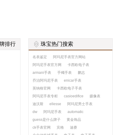
牌排行
珠宝热门搜索
名表鉴定
阿玛尼手表官方网站
阿玛尼手表官方网
卡西欧电子表
armani手表
手镯手表
鹏志
乔治阿玛尼手表
enicar手表
英纳格官网
卡西欧电子手表
阿玛尼手表专柜
casioedifice
摄像表
迪沃斯
ellesse
阿玛尼男士手表
dw
阿玛尼手表
automatic
guess是什么牌子
黄金饰品
ck手表官网
宾格
迪赛