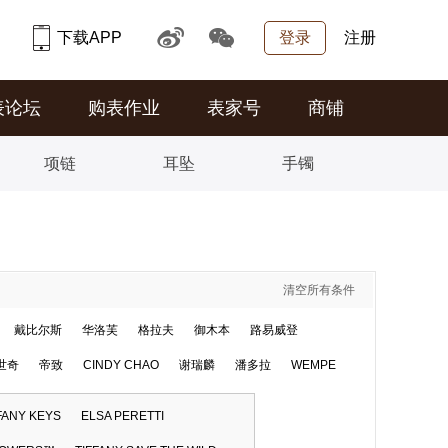
下载APP
登录
注册
表论坛
购表作业
表家号
商铺
项链
耳坠
手镯
清空所有条件
戴比尔斯
华洛芙
格拉夫
御木本
路易威登
世奇
帝致
CINDY CHAO
谢瑞麟
潘多拉
WEMPE
FANY KEYS
ELSA PERETTI