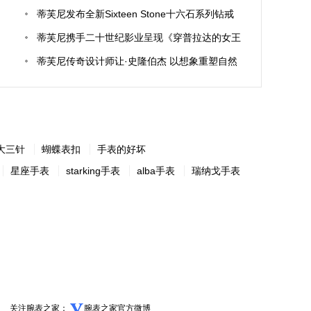
蒂芙尼发布全新Sixteen Stone十六石系列钻戒
璀璨焕新传奇设计
蒂芙尼携手二十世纪影业呈现《穿普拉达的女王
2》跨界合作
蒂芙尼传奇设计师让·史隆伯杰 以想象重塑自然
的珠宝大师
大三针
蝴蝶表扣
手表的好坏
星座手表
starking手表
alba手表
瑞纳戈手表
关注腕表之家：
腕表之家官方微博