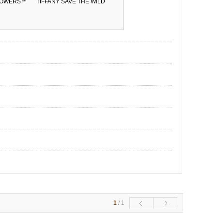
FLOWERS™
TIFFANY SAVE THE WILD
1
/
1