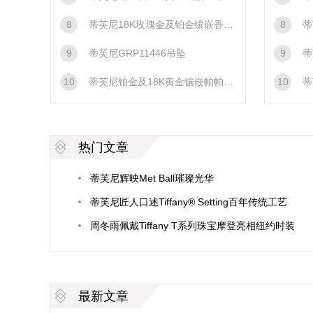
8
蒂芙尼18K玫瑰金及铂金镶嵌香槟色巴洛克天然野生珍珠，香槟色钻石，钻石及红宝石胸针胸针
8
蒂
9
蒂芙尼GRP11446吊坠
9
蒂
10
蒂芙尼铂金及18K黄金镶嵌帕帕拉恰蓝宝石与坦桑尼亚umba蓝宝石，白色欧泊，红碧玺及钻石胸针胸针
10
蒂
热门文章
蒂芙尼辉映Met Ball璀璨光华
蒂芙尼匠人口述Tiffany® Setting百年传统工艺
周冬雨佩戴Tiffany T系列珠宝摩登亮相纽约时装
周
最新文章