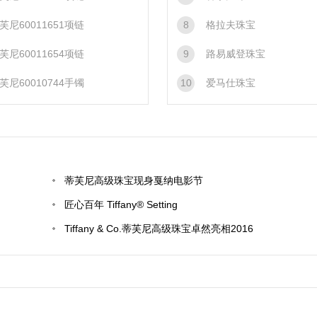
芙尼60011651项链
8
格拉夫珠宝
芙尼60011654项链
9
路易威登珠宝
芙尼60010744手镯
10
爱马仕珠宝
蒂芙尼高级珠宝现身戛纳电影节
匠心百年 Tiffany® Setting
Tiffany & Co.蒂芙尼高级珠宝卓然亮相2016
BAFTA颁奖礼