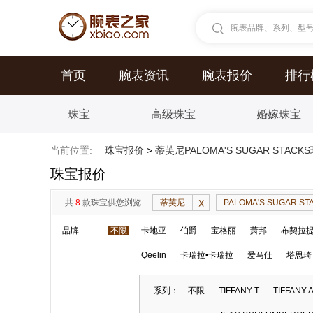
腕表品牌、系列、型号.
首页
腕表资讯
腕表报价
排行
珠宝
高级珠宝
婚嫁珠宝
当前位置:
珠宝报价
>
蒂芙尼PALOMA'S SUGAR STAC
珠宝报价
共
8
款珠宝供您浏览
蒂芙尼
PALOMA'S SUGAR ST
品牌
不限
卡地亚
伯爵
宝格丽
萧邦
布契拉
Qeelin
卡瑞拉•卡瑞拉
爱马仕
塔思琦
系列：
不限
TIFFANY T
TIFFANY 