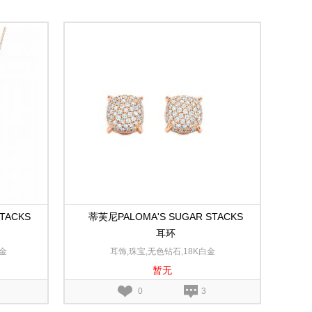
TACKS
蒂芙尼PALOMA'S SUGAR STACKS
耳环
金
耳饰,珠宝,无色钻石,18K白金
暂无
0
3