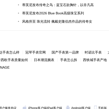
蒂芙尼发布传奇之鸟：蓝宝石款胸针，以非凡高
级珠宝创作，致敬经典“石上鸟”设计
蒂芙尼发布2026 Blue Book高级珠宝系列
Hidden Garden花语秘境夏季作品
风格所至 珠光流转 佩戴史隆伯杰作品的传奇女
性
达手表怎么样
冠琴手表官网
国产手表第一品牌
时诺比手表
卡西欧手表质量如何
日本潮流腕表
手表怎么拆
西铁城手表产地
NAGE
用户服务协议
iPhone客户端
/
iPad客户端
Android客户端
手机版