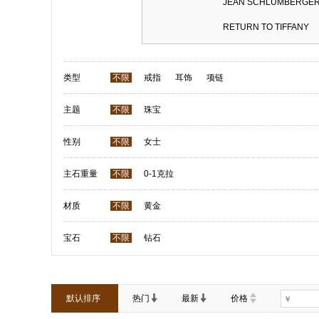
JEAN SCHLUMBERG
RETURN TO TIFFANY
类型
不限
戒指
耳饰
项链
主题
不限
珠宝
性别
不限
女士
主石重量
不限
0-1克拉
材质
不限
黄金
宝石
不限
钻石
默认排序
热门
最新
价格