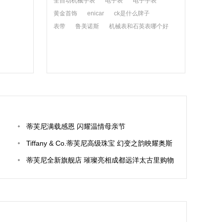
全自动机械手表
电子表
电子手表
黄金首饰
enicar
ck是什么牌子
表带
鲁美诺斯
机械表和石英表哪个好
蒂芙尼满载感恩 闪耀温情母亲节
Tiffany & Co.蒂芙尼高级珠宝 幻变之韵映耀奥斯
卡星光无限
蒂芙尼全新旗舰店 璀璨亮相成都远洋太古里购物
中心