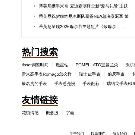
蒂芙尼携手米奇·麦迪森演绎全新“爱与礼赞”主题
短片
蒂芙尼祝贺纽约尼克斯队赢得NBA总决赛冠军 荣
获拉里·奥布莱恩奖杯
蒂芙尼呈现2026母亲节主题短片《致母亲——
爱，环扣相连》 赞颂母爱力量
热门搜索
tissot调整时间
魔星钻
POMELLATO宝曼兰朵
沃尔
雷米高手表Romago怎么样
瑞士ac手表
伯尼手表
最名贵的手表
手表总是慢
手表翻新
瑞纳戈手表RUI
友情链接
花镇情感
概念股
字画
关于我们
联系我们
加入我们