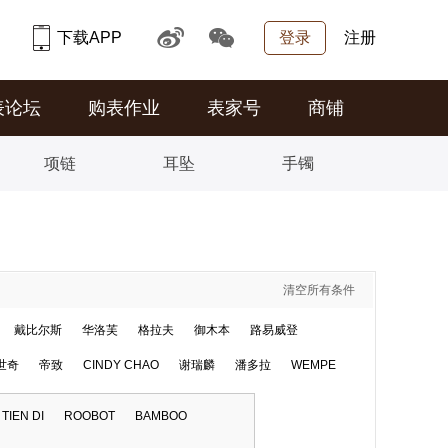
下载APP
登录
注册
表论坛
购表作业
表家号
商铺
项链
耳坠
手镯
清空所有条件
戴比尔斯
华洛芙
格拉夫
御木本
路易威登
世奇
帝致
CINDY CHAO
谢瑞麟
潘多拉
WEMPE
TIEN DI
ROOBOT
BAMBOO