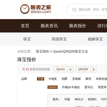
腕表品牌、系列、型号.
首页
腕表资讯
腕表报价
排行
珠宝
高级珠宝
婚嫁珠宝
当前位置:
珠宝报价
>
QeelinQINQIN珠宝大全
珠宝报价
共
31
款珠宝供您浏览
Qeelin
QINQIN
品牌
不限
卡地亚
伯爵
宝格丽
萧邦
布契拉
Qeelin
卡瑞拉•卡瑞拉
爱马仕
塔思琦
系列：
不限
WULU
BOBO
YUY