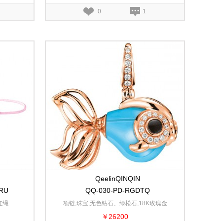
0
1
QeelinQINQIN
RU
QQ-030-PD-RGDTQ
红绳
项链,珠宝,无色钻石、绿松石,18K玫瑰金
￥26200