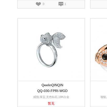
0
1
QeelinQINQIN
QQ-030-FPRI-WGD
戒指,珠宝,无色钻石,18K白金
项链
暂无