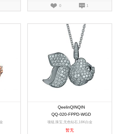
0
1
QeelinQINQIN
QQ-020-FPPD-WGD
金
项链,珠宝,无色钻石,18K白金
暂无