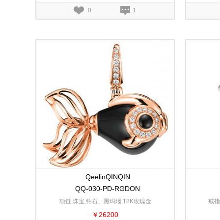
0
1
QeelinQINQIN
QQ-030-PD-RGDON
项链,珠宝,钻石、黑玛瑙,18K玫瑰金
戒指
￥26200