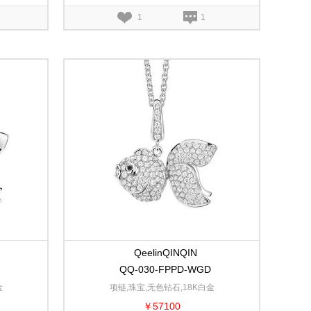
1
1
QeelinQINQIN
QQ-030-FPPD-WGD
金
项链,珠宝,无色钻石,18K白金
￥57100