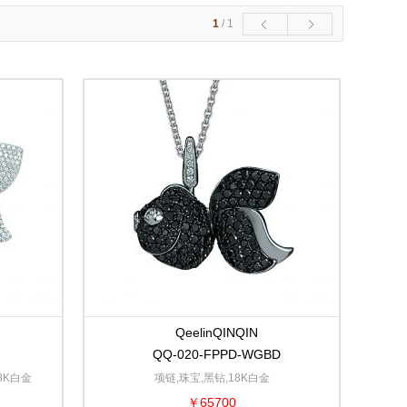
1
/
1
QeelinQINQIN
QQ-020-FPPD-WGBD
8K白金
项链,珠宝,黑钻,18K白金
￥65700