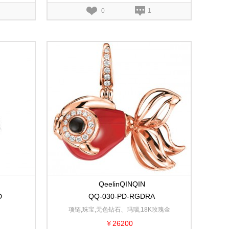
0
1
QeelinQINQIN
D
QQ-030-PD-RGDRA
项链,珠宝,无色钻石、玛瑙,18K玫瑰金
￥26200