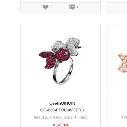
1
1
QeelinQINQIN
QQ-030-FPRI2-WGDRU
戒指,珠宝,无色钻石,红宝石,18K白金
耳饰
￥149800