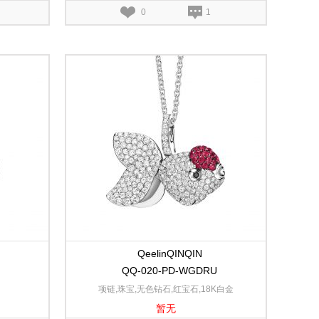
0
1
QeelinQINQIN
QQ-020-PD-WGDRU
项链,珠宝,无色钻石,红宝石,18K白金
暂无