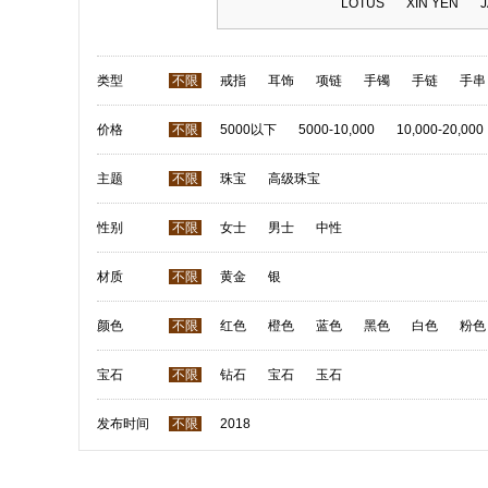
LOTUS
XIN YEN
类型
不限
戒指
耳饰
项链
手镯
手链
手串
价格
不限
5000以下
5000-10,000
10,000-20,000
主题
不限
珠宝
高级珠宝
性别
不限
女士
男士
中性
材质
不限
黄金
银
颜色
不限
红色
橙色
蓝色
黑色
白色
粉色
宝石
不限
钻石
宝石
玉石
发布时间
不限
2018