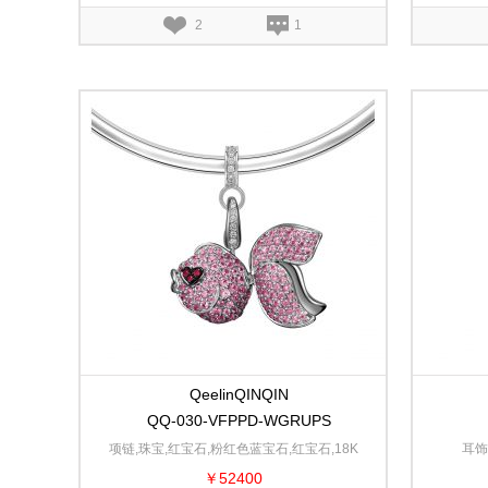
2
1
QeelinQINQIN
QQ-030-VFPPD-WGRUPS
项链,珠宝,红宝石,粉红色蓝宝石,红宝石,18K
耳饰
￥52400
白金