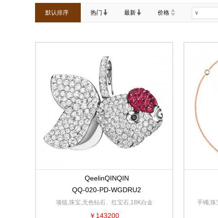
默认排序
热门
最新
价格
QeelinQINQIN
QQ-020-PD-WGDRU2
项链,珠宝,无色钻石、红宝石,18K白金
手镯,珠
￥143200