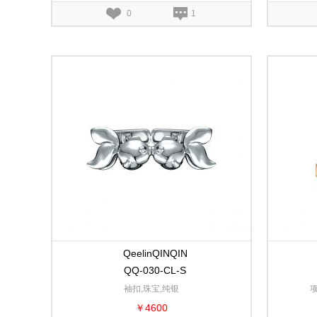
0
1
QeelinQINQIN
QQ-030-CL-S
袖扣,珠宝,纯银
项
￥4600