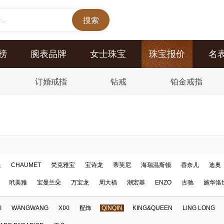
..
榜
腕表品牌
女士珠宝
珠宝报价
名
订婚戒指
钻戒
铂金戒指
提
CHAUMET
梵克雅宝
宝诗龙
蒂芙尼
海瑞温斯顿
香奈儿
迪奥
玳美雅
宝曼兰朵
万宝龙
周大福
潮宏基
ENZO
古驰
施华洛
I
WANGWANG
XIXI
配饰
QINQIN
KING&QUEEN
LING LONG