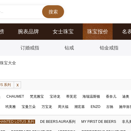
..
榜
腕表品牌
女士珠宝
珠宝报价
名
订婚戒指
钻戒
铂金戒指
系列珠宝大全
US 系列
提
CHAUMET
梵克雅宝
宝诗龙
蒂芙尼
海瑞温斯顿
香奈儿
迪奥
玳美雅
宝曼兰朵
万宝龙
周大福
潮宏基
ENZO
古驰
施华洛
HANTED LOTUS 系列
DE BEERS AURA系列
MY FIRST DE BEERS
非凡