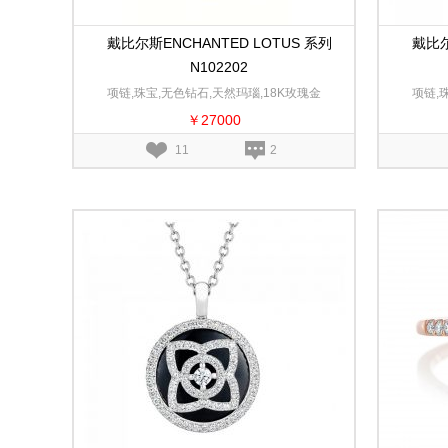
戴比尔斯ENCHANTED LOTUS 系列
戴比尔
N102202
项链,珠宝,无色钻石,天然玛瑙,18K玫瑰金
项链,
￥27000
11
2