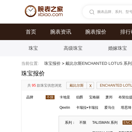
腕表品牌、系列、型号.
首页
腕表资讯
腕表报价
排行
珠宝
高级珠宝
婚嫁珠宝
当前位置:
珠宝报价
>
戴比尔斯ENCHANTED LOTUS 
珠宝报价
共
95
款珠宝供您浏览
戴比尔斯
ENCHANTED LOT
品牌
不限
卡地亚
伯爵
宝格丽
萧邦
布契拉
Qeelin
卡瑞拉•卡瑞拉
爱马仕
塔思琦
系列：
不限
TALISMAN 系列
ENC