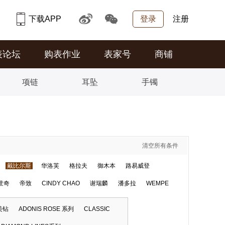
下载APP
登录
注册
表论坛
购表作业
表家号
商铺
项链
耳坠
手镯
清空所有条件
戴比尔斯
华洛芙
格拉夫
御木本
路易威登
世奇
帝致
CINDY CHAO
谢瑞麟
潘多拉
WEMPE
美钻
ADONIS ROSE 系列
CLASSIC