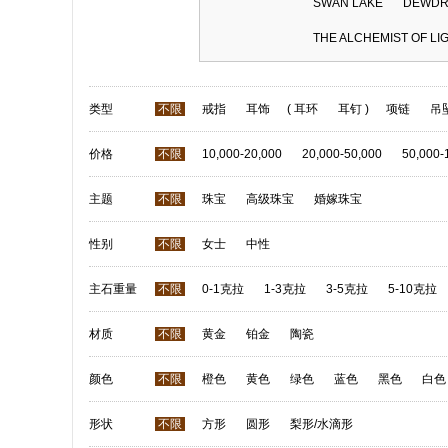
SWAN LAKE
DEWDR
THE ALCHEMIST OF LI
类型
不限
戒指
耳饰
(
耳环
耳钉
)
项链
吊
价格
不限
10,000-20,000
20,000-50,000
50,000-
主题
不限
珠宝
高级珠宝
婚嫁珠宝
性别
不限
女士
中性
主石重量
不限
0-1克拉
1-3克拉
3-5克拉
5-10克拉
材质
不限
黄金
铂金
陶瓷
颜色
不限
橙色
黄色
绿色
蓝色
黑色
白色
形状
不限
方形
圆形
梨形/水滴形