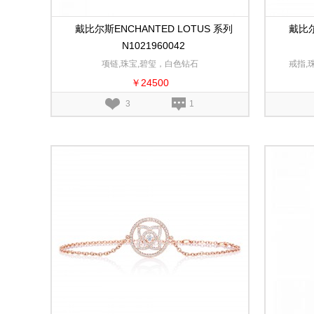
戴比尔斯ENCHANTED LOTUS 系列
戴比尔
N1021960042
项链,珠宝,碧玺，白色钻石
戒指,
￥24500
3
1