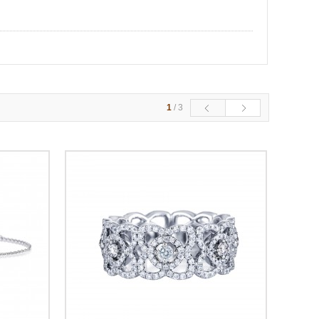
1
/
3