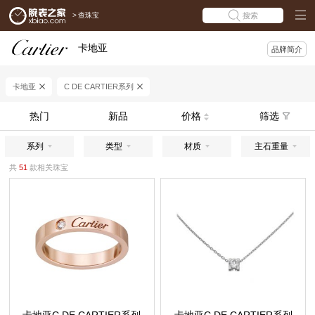
>
查珠宝
搜索
卡地亚
品牌简介
卡地亚
C DE CARTIER系列
热门
新品
价格
筛选
系列
类型
材质
主石重量
共
51
款相关珠宝