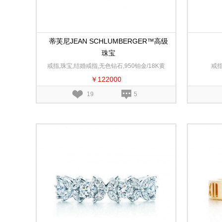
蒂芙尼JEAN SCHLUMBERGER™高级
珠宝
60099365
戒指,珠宝,结婚戒指,无色钻石,950铂金/18K黄
戒指
￥122000
金
19
5