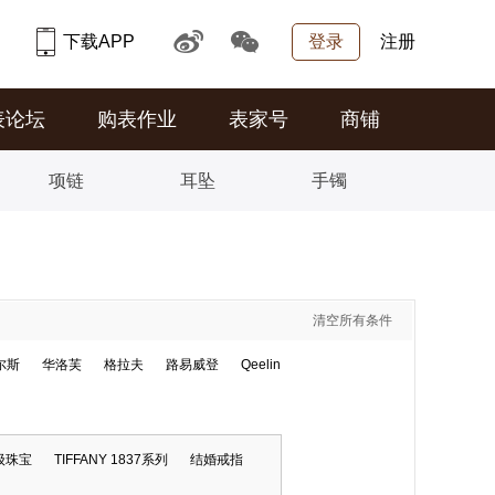
下载APP
登录
注册
表论坛
购表作业
表家号
商铺
项链
耳坠
手镯
清空所有条件
尔斯
华洛芙
格拉夫
路易威登
Qeelin
高级珠宝
TIFFANY 1837系列
结婚戒指