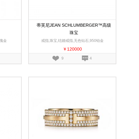
蒂芙尼JEAN SCHLUMBERGER™高级
珠宝
60108186
玫瑰金
戒指,珠宝,结婚戒指,无色钻石,950铂金
￥120000
9
4