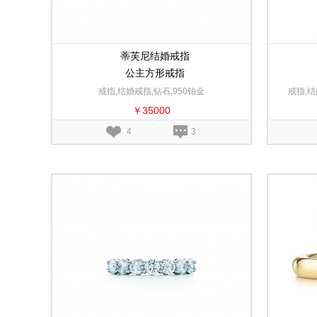
蒂芙尼结婚戒指
公主方形戒指
戒指,结婚戒指,钻石,950铂金
戒指,结
￥35000
4
3