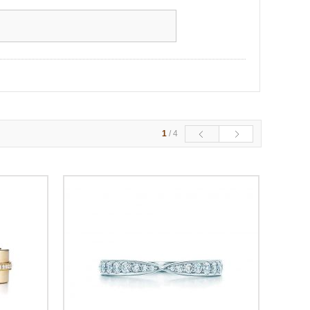
1
/
4