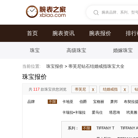
腕表品牌、系列、型号.
首页
腕表资讯
腕表报价
排行
珠宝
高级珠宝
婚嫁珠宝
当前位置:
珠宝报价
>
蒂芙尼钻石结婚戒指珠宝大全
珠宝报价
共
117
款珠宝供您浏览
蒂芙尼
结婚戒指
品牌
不限
卡地亚
伯爵
宝格丽
萧邦
布契拉
卡瑞拉•卡瑞拉
爱马仕
塔思琦
玳美雅
系列：
不限
TIFFANY T
TIFFANY 