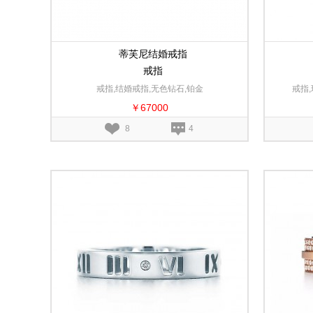
蒂芙尼结婚戒指
戒指
戒指,结婚戒指,无色钻石,铂金
戒指,
￥67000
8
4