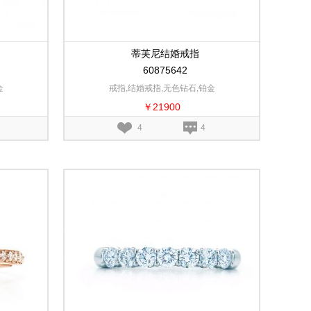
蒂芙尼结婚戒指
60875642
金
戒指,结婚戒指,无色钻石,铂金
￥21900
4
4