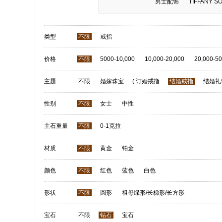
男士配饰
TIFFANY S
类型
不限
戒指
价格
不限
5000-10,000
10,000-20,000
20,000-50
主题
不限
婚嫁珠宝
(
订婚戒指
结婚戒指
结婚礼
性别
不限
女士
中性
主石重量
不限
0-1克拉
材质
不限
黄金
铂金
颜色
不限
红色
蓝色
白色
形状
不限
圆形
祖母绿形/长梯形/长方形
宝石
不限
钻石
宝石