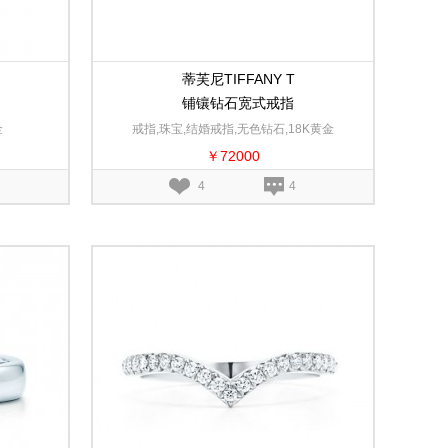
蒂芙尼TIFFANY T
铺镶钻石宽式戒指
金
戒指,珠宝,结婚戒指,无色钻石,18K黄金
￥72000
4
4