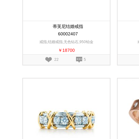
蒂芙尼结婚戒指
60002407
戒指,结婚戒指,无色钻石,950铂金
￥18700
22
5