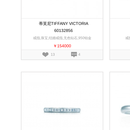
蒂芙尼TIFFANY VICTORIA
60132856
戒指,珠宝,结婚戒指,无色钻石,950铂金
戒
￥154000
13
4