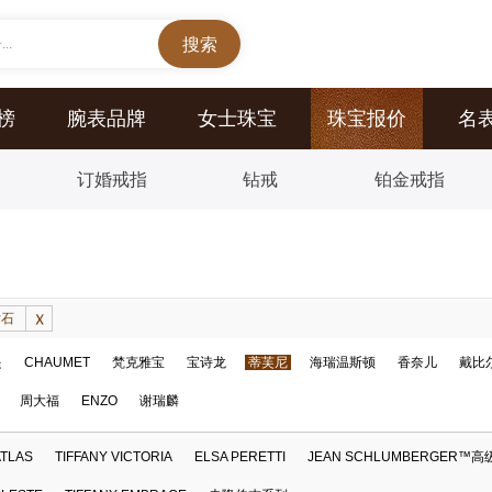
..
榜
腕表品牌
女士珠宝
珠宝报价
名
订婚戒指
钻戒
铂金戒指
钻石
提
CHAUMET
梵克雅宝
宝诗龙
蒂芙尼
海瑞温斯顿
香奈儿
戴比
周大福
ENZO
谢瑞麟
ATLAS
TIFFANY VICTORIA
ELSA PERETTI
JEAN SCHLUMBERGER™