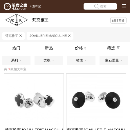
>
查珠宝
搜索
梵克雅宝
品牌简介
梵克雅宝
JOAILLERIE MASCULINE
热门
新品
价格
筛选
系列
类型
材质
主石重量
共
9
款相关珠宝