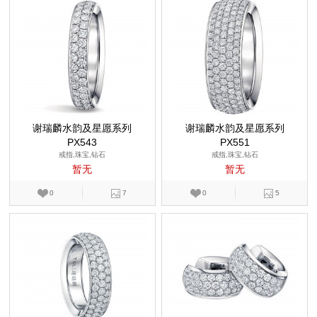
谢瑞麟水韵及星愿系列
谢瑞麟水韵及星愿系列
PX543
PX551
戒指,珠宝,钻石
戒指,珠宝,钻石
暂无
暂无
0
7
0
5