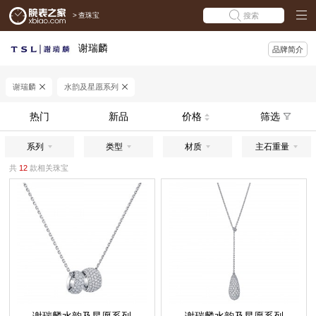
>
查珠宝
搜索
谢瑞麟
品牌简介
谢瑞麟
水韵及星愿系列
热门
新品
价格
筛选
系列
类型
材质
主石重量
共
12
款相关珠宝