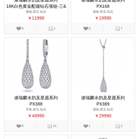
谢瑞麟水韵及星愿系列
谢瑞麟水韵及星愿系列
18K白色黄金配镶钻石项链-三&
PX168
项链,珠宝,钻石
五排钻
项链,珠宝,钻石
￥11990
￥19990
0
1
0
7
谢瑞麟水韵及星愿系列
谢瑞麟水韵及星愿系列
PX388
PX389
耳饰,珠宝,钻石
项链,珠宝,钻石
￥49990
￥29990
0
10
1
2