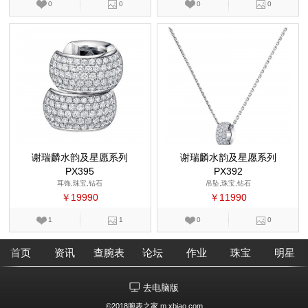
0
0
0
0
谢瑞麟水韵及星愿系列
谢瑞麟水韵及星愿系列
PX395
PX392
耳饰,珠宝,钻石
吊坠,珠宝,钻石
￥19990
￥11990
1
1
0
0
首页
资讯
查腕表
论坛
作业
珠宝
明星
去电脑版
©2018腕表之家 m.xbiao.com