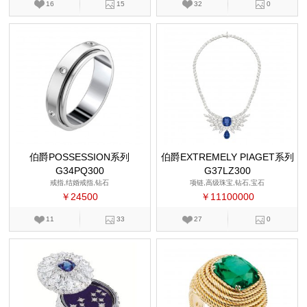
16
15
32
0
伯爵POSSESSION系列
伯爵EXTREMELY PIAGET系列
G34PQ300
G37LZ300
戒指,结婚戒指,钻石
项链,高级珠宝,钻石,宝石
￥24500
￥11100000
11
33
27
0