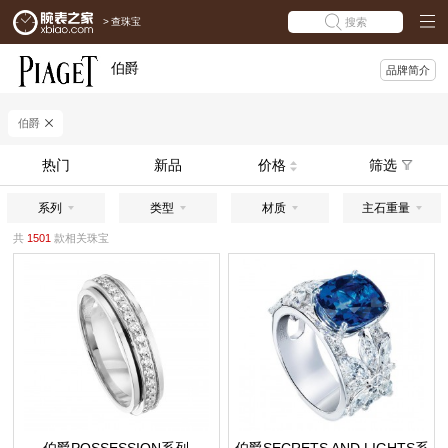
>
查珠宝
搜索
伯爵
品牌简介
伯爵
热门
新品
价格
筛选
系列
类型
材质
主石重量
共
1501
款相关珠宝