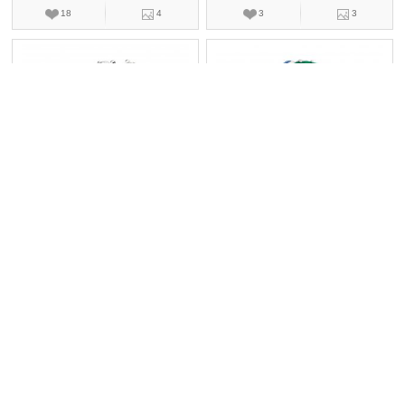
18
4
3
3
伯爵EXTREMELY PIAGET系列
伯爵EXTREMELY PIAGET系列
G34H7000
G34H6600
戒指,高级珠宝,钻石,宝石
戒指,高级珠宝,宝石,玉石
￥1320000
￥2640000
22
5
16
5