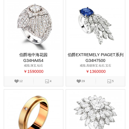
伯爵地中海花园
伯爵EXTREMELY PIAGET系列
G34HA454
G34H7500
戒指,珠宝,钻石
戒指,高级珠宝,钻石,宝石
￥1590000
￥1360000
12
4
29
5