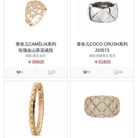
香奈儿CAMÉLIA系列
香奈儿COCO CRUSH系列
玫瑰金山茶花戒指
J10573
戒指,珠宝,钻石
戒指,高级珠宝,暂无
￥39600
￥31800
1
5
8
42