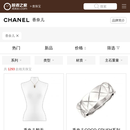
>
查珠宝
搜索
香奈儿
品牌简介
香奈儿
热门
新品
价格
筛选
系列
类型
材质
主石重量
共
1293
款相关珠宝